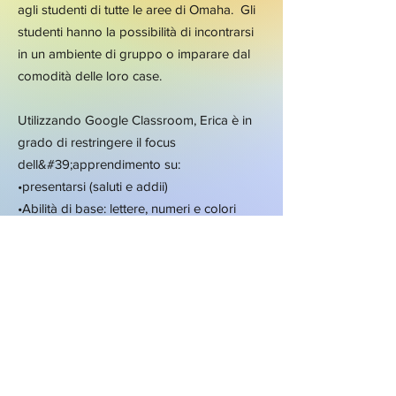
agli studenti di tutte le aree di Omaha. Gli
studenti hanno la possibilità di incontrarsi
in un ambiente di gruppo o imparare dal
comodità delle loro case.
Utilizzando Google Classroom, Erica è in
grado di restringere il focus
dell&#39;apprendimento su:
•presentarsi (saluti e addii)
•Abilità di base: lettere, numeri e colori
•suoni, parole e frasi comuni
•Cultura siciliana e divertente Geografia
Fatti sull&#39;isola unica di Sicilia
Per maggiori informazioni contattare:
Sheri Kanger a
skanger207@gmail.com